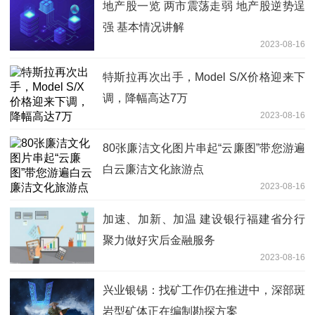
地产股一览 两市震荡走弱 地产股逆势逞
强 基本情况讲解
2023-08-16
特斯拉再次出手，Model S/X价格迎来下
调，降幅高达7万
2023-08-16
80张廉洁文化图片串起“云廉图”带您游遍
白云廉洁文化旅游点
2023-08-16
加速、加新、加温 建设银行福建省分行
聚力做好灾后金融服务
2023-08-16
兴业银锡：找矿工作仍在推进中，深部斑
岩型矿体正在编制勘探方案