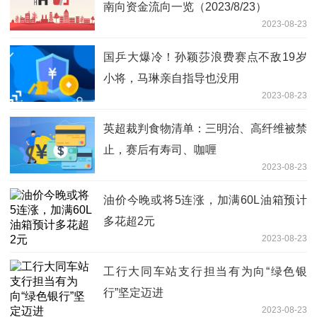
南向资金流向一览（2023/8/23）
2023-08-23
国乒大爆冷！孙颖莎浪费赛点不敌19岁
小将，马琳亲自指导也没用
2023-08-23
英超裁判食物清单：三明治、高纤维被禁
止，赛后有寿司、咖喱
2023-08-23
油价今晚或将5连涨，加满60L油箱预计
多花超2元
2023-08-23
工行大同车站支行担当有为向“绿色银
行”坚定迈进
2023-08-23