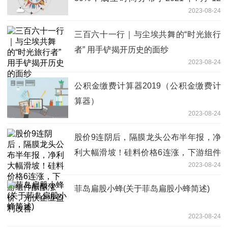
2023-08-24
月，投资风格何去何从？|基金观察
三百六十一行｜与尘埃共舞的“时光旅行
者” 用手铲揭开历史的面纱
2023-08-24
公积金缴费计算器2019（公积金缴费计
算器）
2023-08-24
股价9连阴后，隔膜龙头公布半年报，净
利大幅滑坡！硅料价格6连涨，下游组件
2023-08-24
酝酿涨价，光伏企业盈利改善
菲岛扁股小蜂(关于菲岛扁股小蜂简述)
2023-08-24