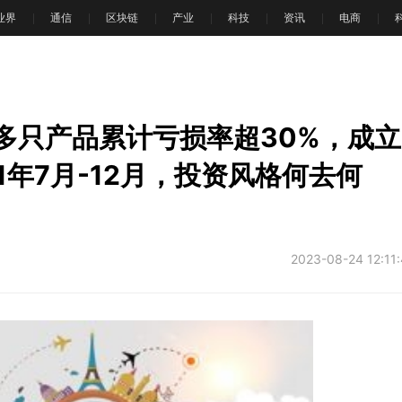
T业界
通信
区块链
产业
科技
资讯
电商
文
下多只产品累计亏损率超30%，成立
1年7月-12月，投资风格何去何
2023-08-24 12:11