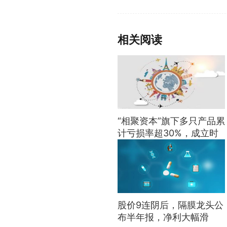
标签：
相关阅读
“相聚资本”旗下多只产品累
计亏损率超30%，成立时
间分布于2021年7月-12
月，投资风格何去何从？|
基金观察
股价9连阴后，隔膜龙头公
布半年报，净利大幅滑