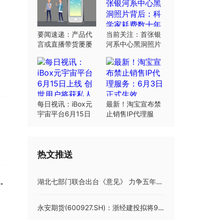
要闻速递：产品代
当前关注：首张银
言或直播带货屡屡
河系中心黑洞照片
翻车：“合规”这根
背后：科学家耗费
弦明星要绷紧
数十年研究
每日视讯：iBox元
最新！淘宝宣布禁
宇宙平台6月15日
止销售IP代理服
上线 创世用户将获
务：6月3日正式生
私人岛屿土地
效
热文推送
课本去旅行》温州站圆满杀青
湖北七部门联合出台《意见》 力争五年内实现全省市州县工人文化宫全覆盖
永安期货(600927.SH)：浙经建投拟将9.48%股份无偿划转至浙江省交投