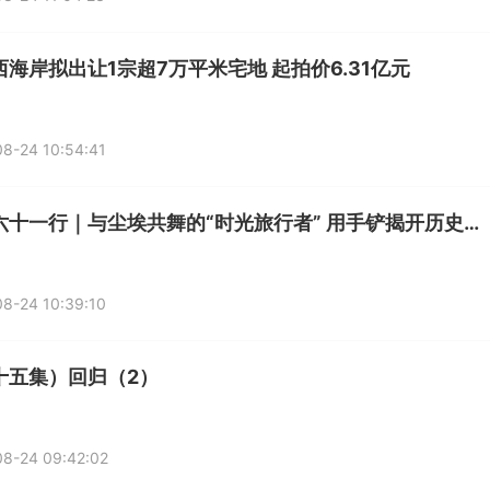
西海岸拟出让1宗超7万平米宅地 起拍价6.31亿元
8-24 10:54:41
三百六十一行｜与尘埃共舞的“时光旅行者” 用手铲揭开历史的面纱
8-24 10:39:10
十五集）回归（2）
8-24 09:42:02