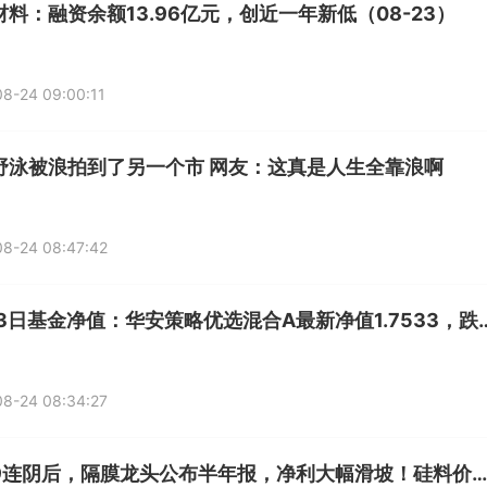
材料：融资余额13.96亿元，创近一年新低（08-23）
8-24 09:00:11
野泳被浪拍到了另一个市 网友：这真是人生全靠浪啊
8-24 08:47:42
8月23日基金净值：华安策略优选混合A最
8-24 08:34:27
股价9连阴后，隔膜龙头公布半年报，净利大幅滑坡！硅料价格6连涨，下游组件酝酿涨价，光伏企业盈利改善