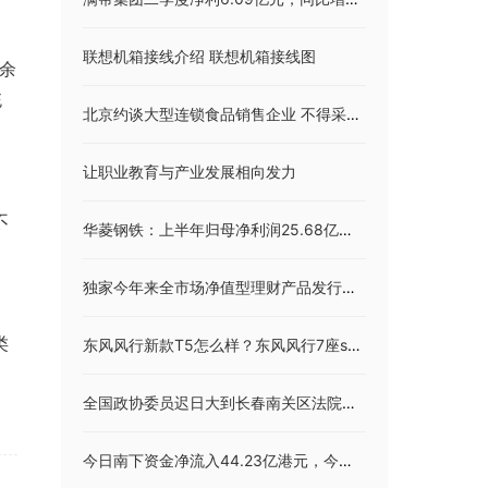
联想机箱接线介绍 联想机箱接线图
十余
统
北京约谈大型连锁食品销售企业 不得采购销售经水淹或来历不明食品
让职业教育与产业发展相向发力
不
华菱钢铁：上半年归母净利润25.68亿元 同比降32.79% 钢材出口收入增长128.77%
独家今年来全市场净值型理财产品发行数据（截至8月22日）
类
东风风行新款T5怎么样？东风风行7座suv报价
全国政协委员迟日大到长春南关区法院调研工作
今日南下资金净流入44.23亿港元，今日南向资金流向一览（2023/8/23）