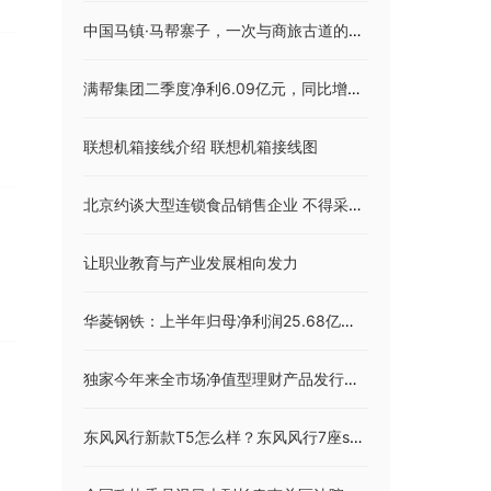
中国马镇·马帮寨子，一次与商旅古道的时空邂逅
满帮集团二季度净利6.09亿元，同比增近47倍
联想机箱接线介绍 联想机箱接线图
北京约谈大型连锁食品销售企业 不得采购销售经水淹或来历不明食品
让职业教育与产业发展相向发力
华菱钢铁：上半年归母净利润25.68亿元 同比降32.79% 钢材出口收入增长128.77%
独家今年来全市场净值型理财产品发行数据（截至8月22日）
东风风行新款T5怎么样？东风风行7座suv报价