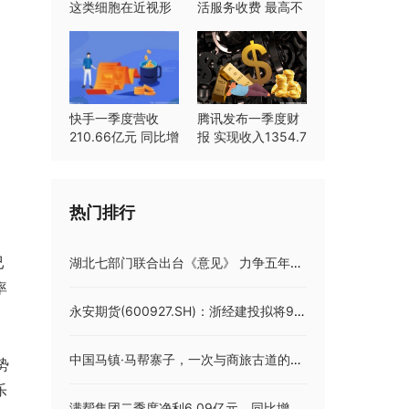
这类细胞在近视形
活服务收费 最高不
成中起重要作用
超过8%
快手一季度营收
腾讯发布一季度财
210.66亿元 同比增
报 实现收入1354.7
长23.8%
亿元同比持平
热门排行
已
湖北七部门联合出台《意见》 力争五年内实现全省市州县工人文化宫全覆盖
率
永安期货(600927.SH)：浙经建投拟将9.48%股份无偿划转至浙江省交投
中国马镇·马帮寨子，一次与商旅古道的时空邂逅
势
乐
满帮集团二季度净利6.09亿元，同比增近47倍