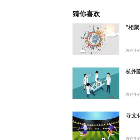
坡！硅料价格6连涨，下游
组件酝酿涨价，光伏企业
猜你喜欢
盈利改善
2023-0
杭州
2023-0
2023-0