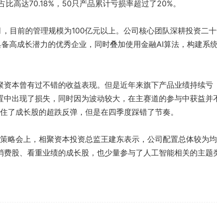
比高达70.18%，50只产品累计亏损率超过了20%。
1月，目前的管理规模为100亿元以上。公司核心团队深耕投资二
具备高成长潜力的优秀企业，同时叠加使用金融AI算法，构建系
聚资本曾有过不错的收益表现。但是近年来旗下产品业绩持续亏
置中出现了损失，同时因为波动较大，在主赛道的参与中获益并
抓住了成长股的超跌反弹，但是在四季度踩错了节奏。
中期策略会上，相聚资本投资总监王建东表示，公司配置总体较为均
消费股、看重业绩的成长股，也少量参与了人工智能相关的主题