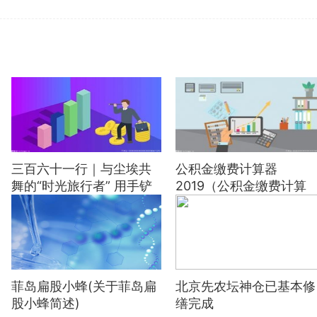
三百六十一行｜与尘埃共
公积金缴费计算器
舞的“时光旅行者” 用手铲
2019（公积金缴费计算
揭开历史的面纱
器）
菲岛扁股小蜂(关于菲岛扁
北京先农坛神仓已基本修
股小蜂简述)
缮完成