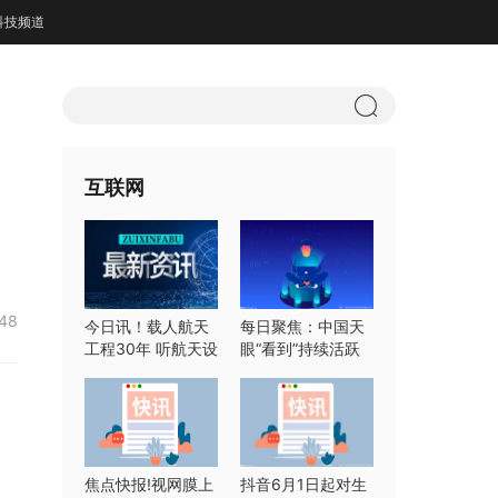
科技频道
互联网
:48
今日讯！载人航天
每日聚焦：中国天
工程30年 听航天设
眼“看到”持续活跃
计师们怎么说
快速射电暴
焦点快报!视网膜上
抖音6月1日起对生