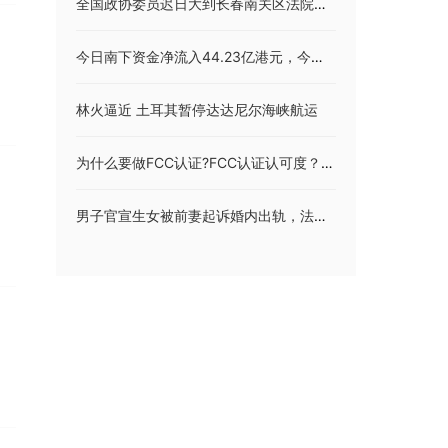
全国政协委员迟日大到长春南关区法院调研工作
今日南下资金净流入44.23亿港元，今日南向资金流向一览（2023/8/23）
林火逼近 土耳其暂停达达尼尔海峡航运
为什么要做FCC认证?FCC认证认可度？FCC认证适用的产品有哪些？
男子官宣生女被前妻起诉婚内出轨，法院判决支付两万元精神损害赔偿金