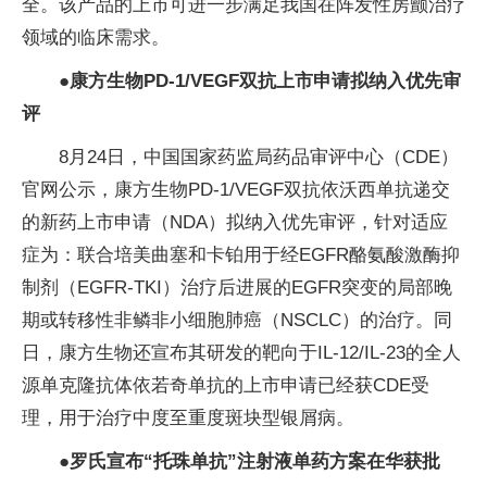
全。该产品的上市可进一步满足我国在阵发性房颤治疗
领域的临床需求。
●
康方生物PD-1/VEGF双抗上市申请拟纳入优先审
评
8月24日，中国国家药监局药品审评中心（CDE）
官网公示，康方生物PD-1/VEGF双抗依沃西单抗递交
的新药上市申请（NDA）拟纳入优先审评，针对适应
症为：联合培美曲塞和卡铂用于经EGFR酪氨酸激酶抑
制剂（EGFR-TKI）治疗后进展的EGFR突变的局部晚
期或转移性非鳞非小细胞肺癌（NSCLC）的治疗。同
日，康方生物还宣布其研发的靶向于IL-12/IL-23的全人
源单克隆抗体依若奇单抗的上市申请已经获CDE受
理，用于治疗中度至重度斑块型银屑病。
●罗氏宣布“托珠单抗”注射液单药方案在华获批