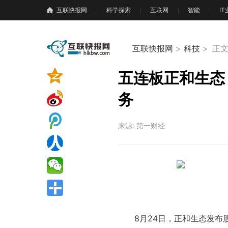
互联快报网
科学探索
互联网
智能
I
互联快报网
>
科技
>
正
五连板正和生态
务
来源: 第一财经
8月24日，正和生态发布