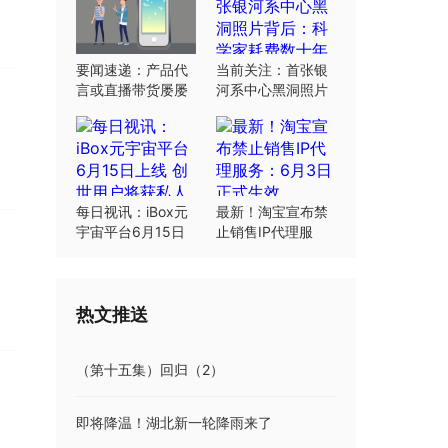
要闻速递：产品代
当前关注：首张银
言或直播带货屡屡
河系中心黑洞照片
翻车：“合规”这根
背后：科学家耗费
弦明星要绷紧
数十年研究
每日视讯：iBox元
最新！淘宝宣布禁
宇宙平台6月15日
止销售IP代理服
上线 创世用户将获
务：6月3日正式生
私人岛屿土地
效
热文推送
（第十五集）回归（2）
即将降温！湖北新一轮降雨来了