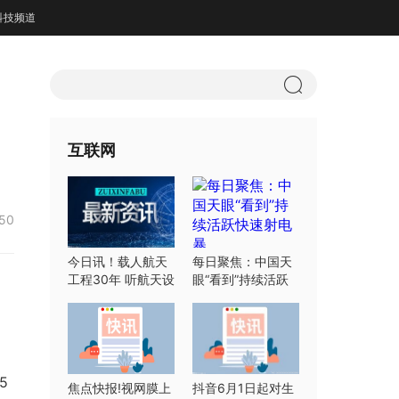
科技频道
互联网
:50
今日讯！载人航天
每日聚焦：中国天
工程30年 听航天设
眼“看到”持续活跃
计师们怎么说
快速射电暴
5
焦点快报!视网膜上
抖音6月1日起对生