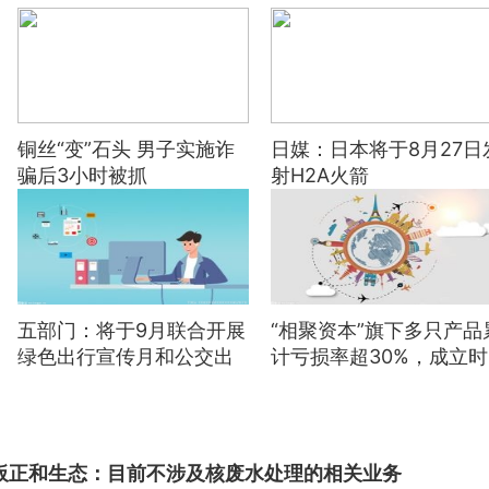
铜丝“变”石头 男子实施诈
日媒：日本将于8月27日
骗后3小时被抓
射H2A火箭
五部门：将于9月联合开展
“相聚资本”旗下多只产品
绿色出行宣传月和公交出
计亏损率超30%，成立时
行宣传周活动
间分布于2021年7月-12
月，投资风格何去何从？
基金观察
板正和生态：目前不涉及核废水处理的相关业务