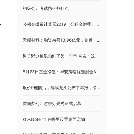
初级会计考试携带些什么
同比增长917.01%
公积金缴费计算器2019（公积金缴费计算器）
天赐材料：融资余额13.96亿元，创近一年新低（08-23）
男子野泳被浪拍到了另一个市 网友：这真是人生全靠浪啊
8月23日基金净值：华安策略优选混合A最新净值1.7533，跌1.73%
股价9连阴后，隔膜龙头公布半年报，净利大幅滑坡！硅料价格6连涨，下游组件酝酿涨价，光伏企业盈利改善
首届梦幻西游暨灯光秀正式启幕
红米Note 11 在哪里设置桌面宠物