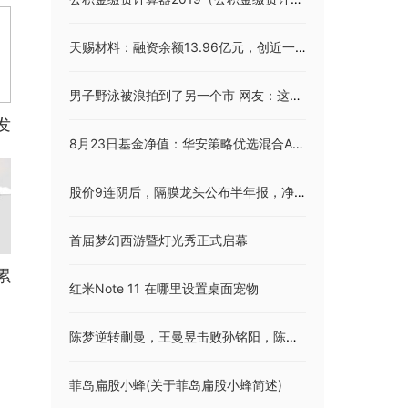
天赐材料：融资余额13.96亿元，创近一年新低（08-23）
男子野泳被浪拍到了另一个市 网友：这真是人生全靠浪啊
发
8月23日基金净值：华安策略优选混合A最新净值1.7533，跌1.73%
股价9连阴后，隔膜龙头公布半年报，净利大幅滑坡！硅料价格6连涨，下游组件酝酿涨价，光伏企业盈利改善
首届梦幻西游暨灯光秀正式启幕
累
红米Note 11 在哪里设置桌面宠物
陈梦逆转蒯曼，王曼昱击败孙铭阳，陈幸同击败范思琦
|
菲岛扁股小蜂(关于菲岛扁股小蜂简述)