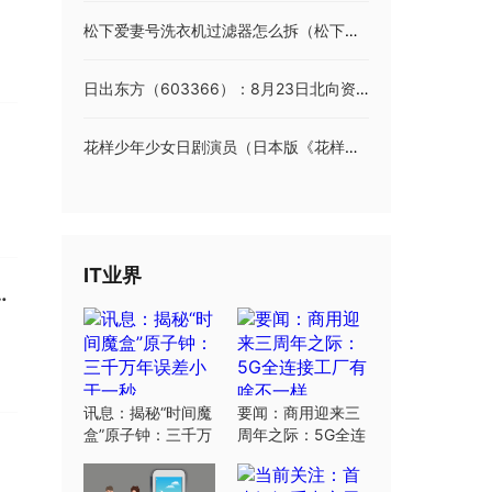
松下爱妻号洗衣机过滤器怎么拆（松下爱妻号洗衣机）
日出东方（603366）：8月23日北向资金减持108.85万股
花样少年少女日剧演员（日本版《花样少年少女》各位演员的名字）
IT业界
和信息终端设备维护项目成交公告
讯息：揭秘“时间魔
要闻：商用迎来三
盒”原子钟：三千万
周年之际：5G全连
年误差小于一秒
接工厂有啥不一样