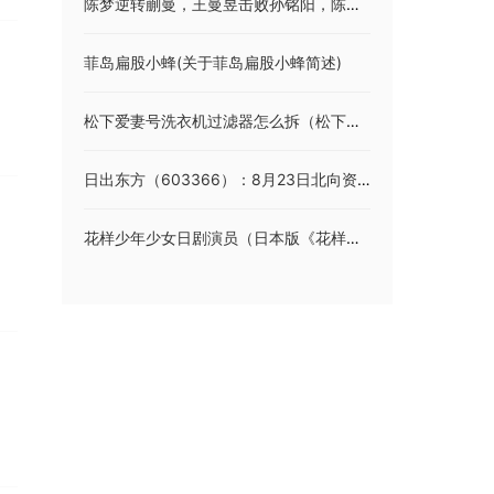
陈梦逆转蒯曼，王曼昱击败孙铭阳，陈幸同击败范思琦
菲岛扁股小蜂(关于菲岛扁股小蜂简述)
松下爱妻号洗衣机过滤器怎么拆（松下爱妻号洗衣机）
日出东方（603366）：8月23日北向资金减持108.85万股
花样少年少女日剧演员（日本版《花样少年少女》各位演员的名字）