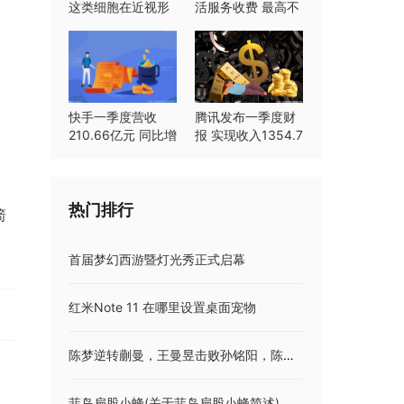
这类细胞在近视形
活服务收费 最高不
成中起重要作用
超过8%
快手一季度营收
腾讯发布一季度财
210.66亿元 同比增
报 实现收入1354.7
长23.8%
亿元同比持平
热门排行
箭
首届梦幻西游暨灯光秀正式启幕
红米Note 11 在哪里设置桌面宠物
陈梦逆转蒯曼，王曼昱击败孙铭阳，陈幸同击败范思琦
菲岛扁股小蜂(关于菲岛扁股小蜂简述)