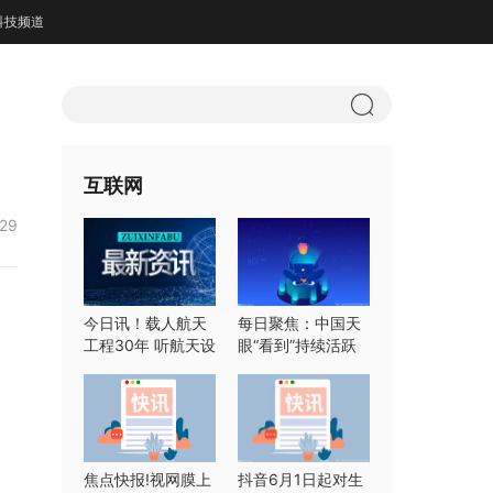
科技频道
互联网
:29
今日讯！载人航天
每日聚焦：中国天
工程30年 听航天设
眼“看到”持续活跃
计师们怎么说
快速射电暴
焦点快报!视网膜上
抖音6月1日起对生