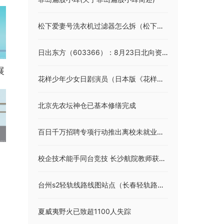
松下爱妻号洗衣机过滤器怎么拆（松下爱妻号洗衣机）
日出东方（603366）：8月23日北向资金减持108.85万股
展
花样少年少女日剧演员（日本版《花样少年少女》各位演员的名字）
北京先农坛神仓已基本修缮完成
百日千万招聘专项行动推出离校未就业毕业生等专场招聘
校企技术能手同台竞技 长沙航院教师获全国机械行业技能竞赛一等奖
台州s2轻轨线路线图站点（长春轻轨路线及票价）
夏威夷野火已致超1100人失踪