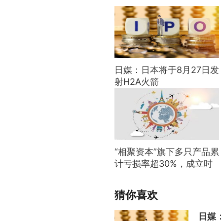
日媒：日本将于8月27日发
射H2A火箭
“相聚资本”旗下多只产品累
计亏损率超30%，成立时
间分布于2021年7月-12
月，投资风格何去何从？|
猜你喜欢
基金观察
日媒