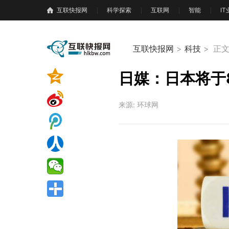
互联快报网
科学探索
互联网
智能
I
互联快报网
>
科技
>
正
日媒：日本将于8
来源: 环球网