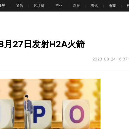
T业界
通信
区块链
产业
科技
资讯
电商
文
月27日发射H2A火箭
2023-08-24 16:37