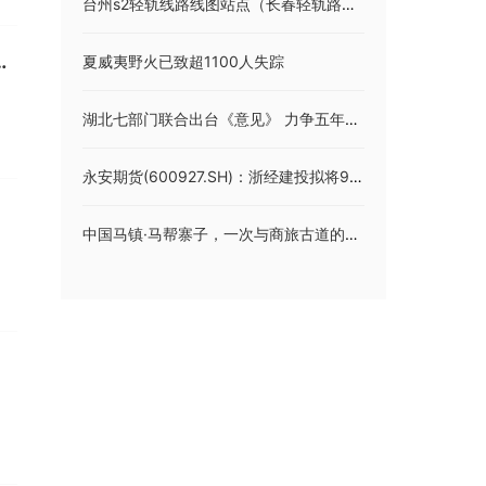
台州s2轻轨线路线图站点（长春轻轨路线及票价）
滑，三家已披露半年报银行不良率均转好
夏威夷野火已致超1100人失踪
湖北七部门联合出台《意见》 力争五年内实现全省市州县工人文化宫全覆盖
永安期货(600927.SH)：浙经建投拟将9.48%股份无偿划转至浙江省交投
中国马镇·马帮寨子，一次与商旅古道的时空邂逅