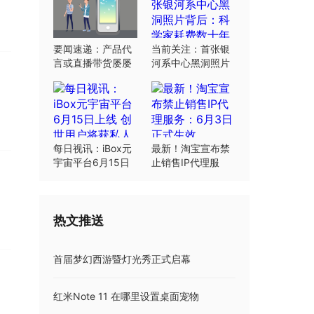
要闻速递：产品代
当前关注：首张银
言或直播带货屡屡
河系中心黑洞照片
翻车：“合规”这根
背后：科学家耗费
弦明星要绷紧
数十年研究
每日视讯：iBox元
最新！淘宝宣布禁
宇宙平台6月15日
止销售IP代理服
上线 创世用户将获
务：6月3日正式生
私人岛屿土地
效
热文推送
首届梦幻西游暨灯光秀正式启幕
红米Note 11 在哪里设置桌面宠物