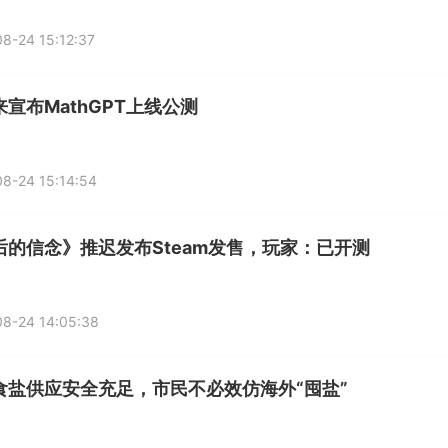
8-24 15:12:37
宣布MathGPT上线公测
8-24 15:14:54
后的信念》推迟发布Steam发售，玩家：已开测
8-24 14:05:38
食盐供应安全充足，市民不必效仿海外“囤盐”