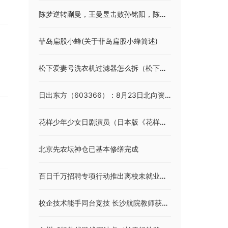
陈梦逆转蒯曼，王曼昱击败孙铭阳，陈幸同击败范思琦
菲岛扁股小蜂(关于菲岛扁股小蜂简述)
松下爱妻号洗衣机过滤器怎么拆（松下爱妻号洗衣机）
日出东方（603366）：8月23日北向资金减持108.85万股
花样少年少女日剧演员（日本版《花样少年少女》各位演员的名字）
北京先农坛神仓已基本修缮完成
百日千万招聘专项行动推出离校未就业毕业生等专场招聘
校企技术能手同台竞技 长沙航院教师获全国机械行业技能竞赛一等奖