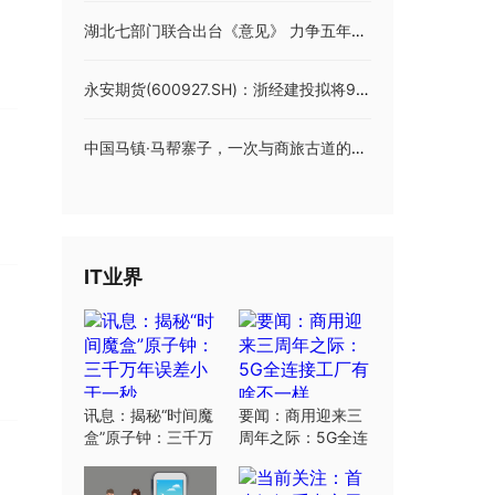
湖北七部门联合出台《意见》 力争五年内实现全省市州县工人文化宫全覆盖
永安期货(600927.SH)：浙经建投拟将9.48%股份无偿划转至浙江省交投
中国马镇·马帮寨子，一次与商旅古道的时空邂逅
IT业界
讯息：揭秘“时间魔
要闻：商用迎来三
盒”原子钟：三千万
周年之际：5G全连
年误差小于一秒
接工厂有啥不一样