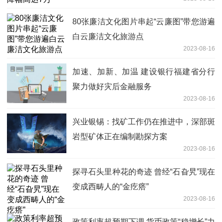
80张廉洁文化图片串起“云廉图”带您游遍
白云廉洁文化旅游点
2023-08-16
加速、加新、加温 建设银行福建省分行
聚力做好灾后金融服务
2023-08-16
兴业银锡：找矿工作仍在推进中，深部斑
岩型矿体正在编制勘探方案
2023-08-16
探寻石头里种花的奇迹 曾经“石旮旯”现在
变成西畴人的“金疙瘩”
2023-08-16
政策利率超预期下调 货币政策“稳增长”力