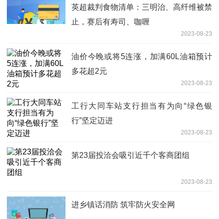
英超裁判食物清单：三明治、高纤维被禁
止，赛后有寿司、咖喱
2023-08-23
油价今晚或将5连涨，加满60L油箱预计
多花超2元
2023-08-23
工行大同车站支行担当有为向“绿色银
行”坚定迈进
2023-08-23
第23届投洽会吸引近千个客商团组
2023-08-23
进乡镇话消防 筑牢防火安全网