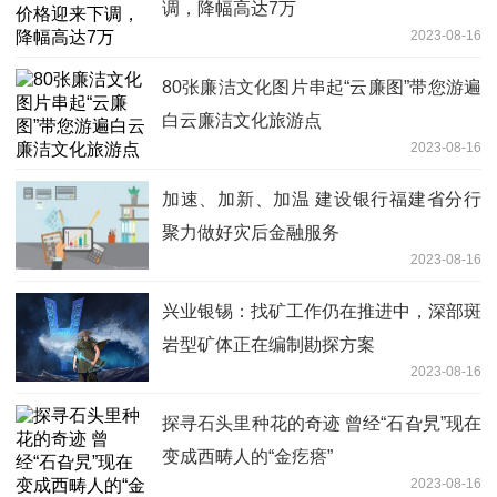
调，降幅高达7万
2023-08-16
80张廉洁文化图片串起“云廉图”带您游遍
白云廉洁文化旅游点
2023-08-16
加速、加新、加温 建设银行福建省分行
聚力做好灾后金融服务
2023-08-16
兴业银锡：找矿工作仍在推进中，深部斑
岩型矿体正在编制勘探方案
2023-08-16
探寻石头里种花的奇迹 曾经“石旮旯”现在
变成西畴人的“金疙瘩”
2023-08-16