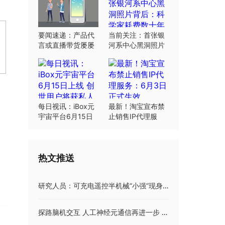
要闻速递：产品代
当前关注：首张银
言或直播带货屡屡
河系中心黑洞照片
翻车：“合规”这根
背后：科学家耗费
弦明星要绷紧
数十年研究
每日视讯：iBox元
最新！淘宝宣布禁
宇宙平台6月15日
止销售IP代理服
上线 创世用户将获
务：6月3日正式生
私人岛屿土地
效
热文推送
研究人员：可充电遥控半机械“小强”现身 能帮助检查危险区域或监测环境
探路脑机交互 人工神经元通信再进一步 相关成果发表于《自然·电子学》