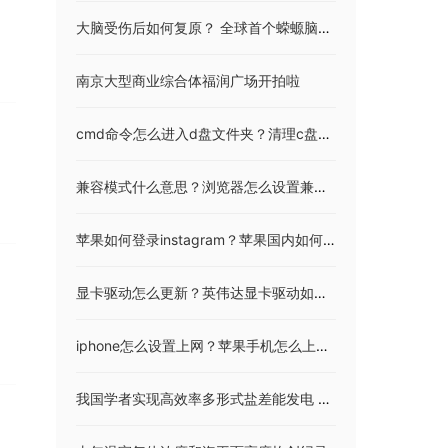
大脑受伤后如何复原？ 全球首个蝾螈脑再生时空图谱问世
南京大型商业综合体福润广场开拍啦
cmd命令怎么进入d盘文件夹？清理c盘垃圾的cmd命令是什么？
兼容模式什么意思？浏览器怎么设置兼容模式？
苹果如何登录instagram？苹果国内如何注册instagram？
显卡驱动怎么更新？英伟达显卡驱动如何安装？
iphone怎么设置上网？苹果手机怎么上网？
我国学者实现高效率多形式盐差能发电 相关研究成果发表在《能源与环境科学》杂志上