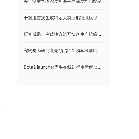
去年温室气体浓度和海平面高度均创纪录
干细胞首次生成特定人类胚胎细胞模型细胞有助于研究早期胚胎发育
研究成果：突破性方法可快速生产抗癌免疫细胞 效率提高80倍过程更易控制
宠物狗为研究衰老“探路” 生物学线索助开发抗衰药
Dota2 launcher需要在线进行更新解决方法 dota2启动项在哪里？