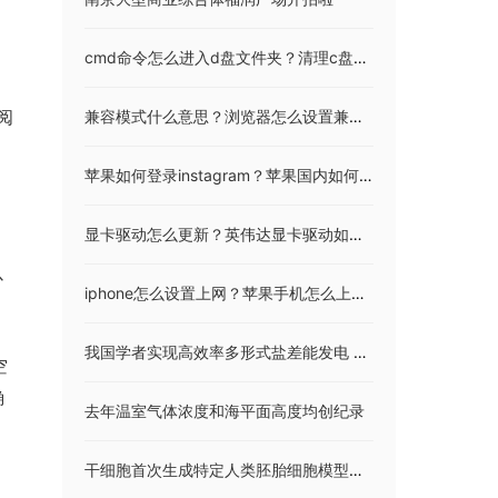
cmd命令怎么进入d盘文件夹？清理c盘垃圾的cmd命令是什么？
阅
兼容模式什么意思？浏览器怎么设置兼容模式？
苹果如何登录instagram？苹果国内如何注册instagram？
显卡驱动怎么更新？英伟达显卡驱动如何安装？
，
以
iphone怎么设置上网？苹果手机怎么上网？
我国学者实现高效率多形式盐差能发电 相关研究成果发表在《能源与环境科学》杂志上
空
确
去年温室气体浓度和海平面高度均创纪录
干细胞首次生成特定人类胚胎细胞模型细胞有助于研究早期胚胎发育