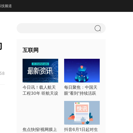
科技频道
的
互联网
:58
今日讯！载人航天
每日聚焦：中国天
工程30年 听航天设
眼“看到”持续活跃
计师们怎么说
快速射电暴
焦点快报!视网膜上
抖音6月1日起对生