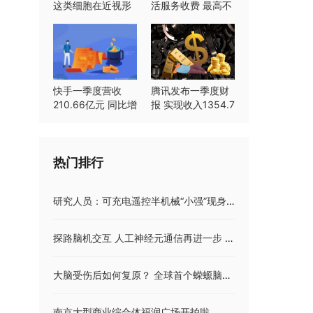
这类细胞在近视形
活服务收费 最高不
成中起重要作用
超过8%
快手一季度营收
腾讯发布一季度财
210.66亿元 同比增
报 实现收入1354.7
长23.8%
亿元同比持平
热门排行
史
研究人员：可充电遥控半机械“小强”现身 能帮助检查危险区域或监测环境
探路脑机交互 人工神经元通信再进一步 相关成果发表于《自然·电子学》
大脑受伤后如何复原？ 全球首个蝾螈脑再生时空图谱问世
南京大型商业综合体福润广场开拍啦