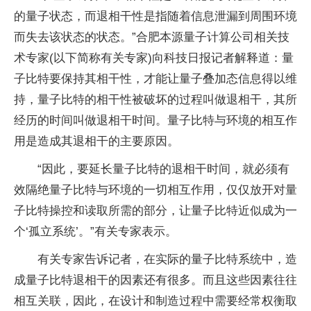
的
量子
状态，而退相干
性
是指随着信息泄漏到周围环境
而失去该状态的状态。”合肥本源
量子
计算公司相关技
术专家(以下简称有关专家)向科技日报记者解释道：
量
子
比特要保持其相干
性
，才能让
量子
叠加态信息得以维
持，
量子
比特的相干
性
被破坏的过程叫做退相干，其所
经历的时间叫做退相干时间。
量子
比特与环境的相互作
用是造成其退相干的主要原因。
“因此，要延长
量子
比特的退相干时间，就必须有
效隔绝
量子
比特与环境的一切相互作用，仅仅放开对
量
子
比特操控和读取所需的部分，让
量子
比特
近
似成为一
个‘孤立系统’。”有关专家表示。
有关专家告诉记者，在实际的
量子
比特系统中，造
成
量子
比特退相干的因素还有很多。而且这些因素往往
相互关联，因此，在设计和制造过程中需要经常权衡取