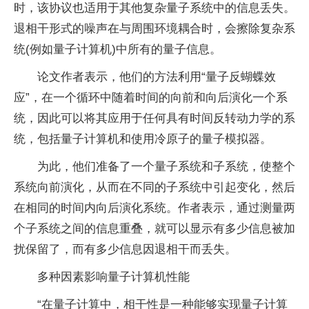
时，该协议也适用于其他复杂
量子
系统中的信息丢失。
退相干形式的噪声在与周围环境耦合时，会擦除复杂系
统(例如
量子
计算机)中所有的
量子
信息。
论文作者表示，他们的方法利用“
量子
反蝴蝶效
应”，在一个循环中随着时间的向前和向后演化一个系
统，因此可以将其应用于任何具有时间反转动力学的系
统，包括
量子
计算机和使用冷原子的
量子
模拟器。
为此，他们准备了一个
量子
系统和子系统，使整个
系统向前演化，从而在不同的子系统中引起变化，然后
在相同的时间内向后演化系统。作者表示，通过测量两
个子系统之间的信息重叠，就可以显示有多少信息被加
扰保留了，而有多少信息因退相干而丢失。
多种因素影响
量子
计算机
性
能
“在
量子
计算中，相干
性
是一种能够实现
量子
计算