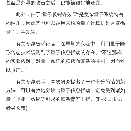
甚至是外界的攻击之后，仍能被很好地还原。
此外，由于“
量子
反蝴蝶效应”是复杂
量子
系统特有
的
性
质，因此其也可以被用来检验
量子
计算机是否遵循
量子
力学规律。
有关专家告诉记者，在早期的实验中，利用
量子
隐
形传态技术观测到了
量子
信息扰动的存在。“不过那样
的实验依赖于对
量子
系统的精密而复杂的控制，因而难
以推广。”
有关专家表示，本次研究提出了一种十分简洁的新
方法，可以有效地分辨出
量子
信息扰动，避免受到诸如
量子
退相干效应等引起的嘈杂背景干扰。(科技日报记
者吴长锋)