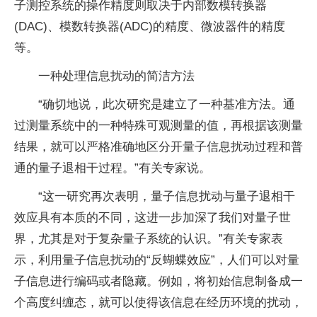
子
测控系统的操作精度则取决于内部数模转换器
(DAC)、模数转换器(ADC)的精度、微波器件的精度
等。
一种处理信息扰动的简洁方法
“确切地说，此次研究是建立了一种基准方法。通
过测量系统中的一种特殊可观测量的值，再根据该测量
结果，就可以严格准确地区分开
量子
信息扰动过程和普
通的
量子
退相干过程。”有关专家说。
“这一研究再次表明，
量子
信息扰动与
量子
退相干
效应具有本质的不同，这进一步加深了我们对
量子
世
界，尤其是对于复杂
量子
系统的认识。”有关专家表
示，利用
量子
信息扰动的“反蝴蝶效应”，人们可以对
量
子
信息进行编码或者隐藏。例如，将初始信息制备成一
个高度纠缠态，就可以使得该信息在经历环境的扰动，