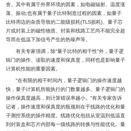
舍。其中有属于外界环境的因素，如电磁辐射、温度涨
落、振动;也有属于
量子
比特制造过程的因素，如
量子
比特周边的杂质导致的二能级损耗(TLS损耗)、
量子
芯
片或封装上的磁
性
物质、封装和线路工艺尚不能完全超
导而在低温下加信号产生的热噪声等。
有关专家强调，除“
量子
比特的相干
性
”外，
量子
逻
辑门的操作、读取的速度和保真度，同样也是影响
量子
计算机
性
能的重要因素。
“在有限的相干时间内，
量子
逻辑门的操作速度越
快，
量子
计算机所能执行的门数量越多。
量子
逻辑门的
操作保真度越高，则计算错误率越小。”有关专家告诉
记者，操作速度和保真度的瓶颈则在于线路的优化和
量
子
测控系统的操作精度。线路优化包括从室温到低温直
到封装盒和芯片内部每一级线路的转换与
性
能优化。
量