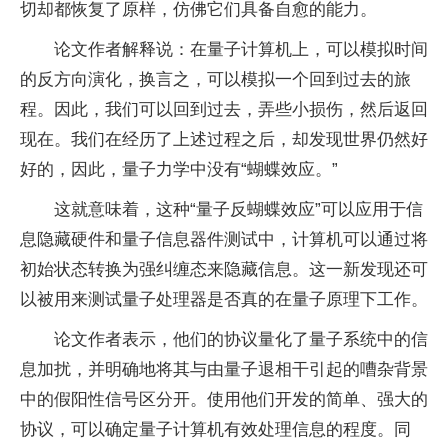
切却都恢复了原样，仿佛它们具备自愈的能力。
论文作者解释说：在
量子
计算机上，可以模拟时间
的反方向演化，换言之，可以模拟一个回到过去的旅
程。因此，我们可以回到过去，弄些小损伤，然后返回
现在。我们在经历了上述过程之后，却发现世界仍然好
好的，因此，
量子
力学中没有“蝴蝶效应。”
这就意味着，这种“
量子
反蝴蝶效应”可以应用于信
息隐藏硬件和
量子
信息器件测试中，计算机可以通过将
初始状态转换为强纠缠态来隐藏信息。这一新发现还可
以被用来测试
量子
处理器是否真的在
量子
原理下工作。
论文作者表示，他们的协议量化了
量子
系统中的信
息加扰，并明确地将其与由
量子
退相干引起的嘈杂背景
中的假阳
性
信号区分开。使用他们开发的简单、强大的
协议，可以确定
量子
计算机有效处理信息的程度。同