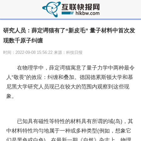
研究人员：薛定谔猫有了“新皮毛” 量子材料中首次发
现数千原子纠缠
时间：2022-09-08 15:56:22 来源：科技日报
在物理学中，薛定谔猫寓意了
量子
力学中两种最令
人“敬畏”的效应：纠缠和叠加。德国德累斯顿大学和慕
尼黑大学研究人员现已在较大的范围内观察到这些现
象。
已知具有磁
性
等特
性
的材料具有所谓的域(岛)，其
中材料特
性
均匀地属于一种或多种类型(例如，想象它
们是黑色或白色)。在最新一期《自然》杂志上，物理