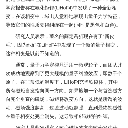
学家报告称在氟化钬锂(LiHoF4)中发现了一种全新相
变，在该相变中，域出人意料地表现出
量子
力学特征，
导致它们的
性
质变得纠缠在一起(同时是黑色和白色)。
研究人员表示，著名的薛定谔猫现在有了“新皮
毛”，因为他们在LiHoF4中发现了一个新的
量子
相变，
这种相变是以前不知道的。
通常，
量子
力学定律只适用于微观粒子，而团队此
次成功地观察到了更大规模的
量子
纠缠效应，即数千个
原子。在非常低的温度下，LiHoF4充当铁磁体，其中
所有磁矩自发指向同一方向。如果施加一个与首选磁方
向完全垂直的磁场，磁矩将改变方向，这就是所谓的波
动。磁场强度越高，这些波动就越强，直到最终铁磁
性
在
量子
相变处完全消失。这导致相邻磁矩的纠缠。
研究人员此次观察了改变磁场的方向时会发生什