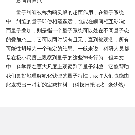
总编辑圈点：
量子
纠缠被称为幽灵般的超距作用，在
量子
系统
中，纠缠的
量子
即使相隔遥远，也能在瞬间相互影响;
而
量子
叠加，则是指一个
量子
系统可以处在不同
量子
态
的叠加态上，它可以同时既有且无，直到被观测，所有
可能
性
坍塌为一个确定的结果。一般来说，科研人员都
是在极小尺度上观察到
量子
的这些神奇行为，但本文
中，科学家在更大尺度上观察到了
量子
纠缠。它能帮助
我们更好地理解氟化钬锂的
量子
特
性
，或许人们也能由
此发掘出一种新的宝藏材料。(科技日报记者 张梦然)