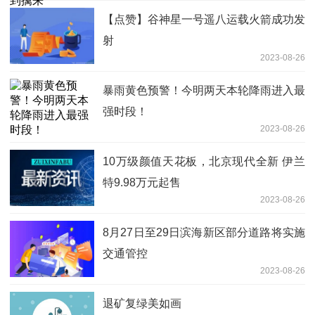
【点赞】谷神星一号遥八运载火箭成功发
射
2023-08-26
暴雨黄色预警！今明两天本轮降雨进入最
强时段！
2023-08-26
10万级颜值天花板，北京现代全新 伊兰
特9.98万元起售
2023-08-26
8月27日至29日滨海新区部分道路将实施
交通管控
2023-08-26
退矿复绿美如画