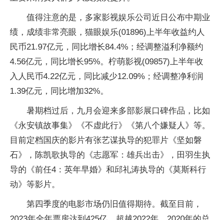
值得注意的是，多家影视娱乐公司近日公布中期业
绩，成绩非常亮眼，猫眼娱乐(01896)上半年收益约人
民币21.97亿元，同比增长84.4%；经调整溢利净额约
4.56亿元，同比增长95%。柠萌影视(09857)上半年收
入人民币4.22亿元，同比减少12.09%；经调整净利润
1.39亿元，同比增加32%。
暑期档过后，九月会迎来多部影展口碑作品，比如
《永安镇故事集》《不虚此行》《第八个嫌疑人》等。
目前定档国庆的影片有张艺谋执导的犯罪片《坚如磐
石》，陈凯歌执导的《志愿军：雄兵出击》，田羽生执
导的《前任4：英年早婚》和邱礼涛执导的《莫斯科行
动》等影片。
第四季度的电影市场仍旧值得期待。截至目前，
2023年全年票房达到425亿，超越2022年、2020年的总