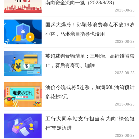
南向资金流向一览（2023/8/23）
2023-08-23
国乒大爆冷！孙颖莎浪费赛点不敌19岁
小将，马琳亲自指导也没用
2023-08-23
英超裁判食物清单：三明治、高纤维被禁
止，赛后有寿司、咖喱
2023-08-23
油价今晚或将5连涨，加满60L油箱预计
多花超2元
2023-08-23
工行大同车站支行担当有为向“绿色银
行”坚定迈进
2023-08-23