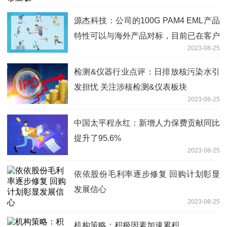
源杰科技：公司的100G PAM4 EML产品
特性可以与海外产品对标，目前已在客户
2023-08-25
端测试
检测&仪器行业点评：日排放核污染水引
发担忧 关注涉核检测&仪表板块
2023-08-25
中国太平程永红：新增人力保费贡献同比
提升了95.6%
2023-08-25
依依股份毛利率逐步修复 回购计划彰显
发展信心
2023-08-25
机构策略：积极因素加速累积