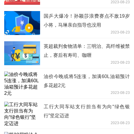
2023-08-23
国乒大爆冷！孙颖莎浪费赛点不敌19岁
小将，马琳亲自指导也没用
2023-08-23
英超裁判食物清单：三明治、高纤维被禁
止，赛后有寿司、咖喱
2023-08-23
油价今晚或将5连涨，加满60L油箱预计
多花超2元
2023-08-23
工行大同车站支行担当有为向“绿色银
行”坚定迈进
2023-08-23