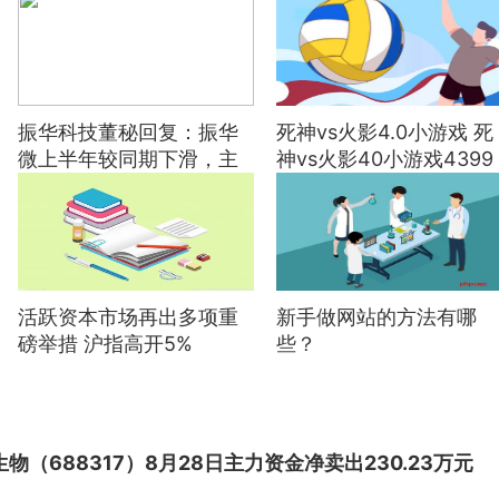
振华科技董秘回复：振华
死神vs火影4.0小游戏 死
微上半年较同期下滑，主
神vs火影40小游戏4399
要原因：一是该板块生产
周期相对较长，上半年部
分订单尚未交付
活跃资本市场再出多项重
新手做网站的方法有哪
磅举措 沪指高开5%
些？
物（688317）8月28日主力资金净卖出230.23万元