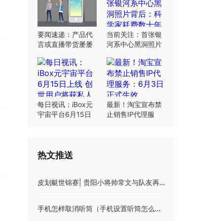
要闻速递：产品代
当前关注：首张银
言或直播带货屡屡
河系中心黑洞照片
翻车：“合规”这根
背后：科学家耗费
弦明星要绷紧
数十年研究
每日视讯：iBox元
最新！淘宝宣布禁
宇宙平台6月15日
止销售IP代理服
上线 创世用户将获
务：6月3日正式生
私人岛屿土地
效
热文推送
皮划艇世锦赛| 贵阳小将帅常文与队友再夺金牌
手机怎样取消听筒（手机设置听筒怎么取消）