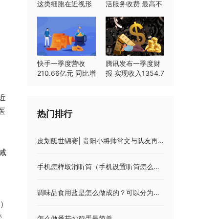
；
这类细胞在近视形
活服务收费 最高不
成中起重要作用
超过8%
快手一季度营收
腾讯发布一季度财
210.66亿元 同比增
报 实现收入1354.7
长23.8%
亿元同比持平
近
医
热门排行
皮划艇世锦赛| 贵阳小将帅常文与队友再夺金牌
减
手机怎样取消听筒（手机设置听筒怎么取消）
调味品食用盐是怎么做成的？可以分为多少种？有必要抢购吗？
日）
管
怎么做番茄炒鸡蛋最简单