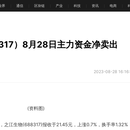
T业界
通信
区块链
产业
科技
资讯
电商
文
317）8月28日主力资金净卖出
2023-08-28 16:16
(资料图)
之江生物(688317)报收于21.45元，上涨0.7%，换手率1.32%