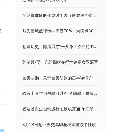
全球最健康的作息时间表（最健康的作息时间表）
金
瓜氏曼城点球命中率仅70%，为罚点30次以上英超球队中最低
创造历史！陈清晨/贾一凡第四次夺得羽毛球世锦赛女双冠军
陈清晨/贾一凡第四次夺得世锦赛女双冠军
国美易购（关于国美易购的基本详情介绍）
酸辣土豆丝用黑醋可以么 放陈醋还是放白醋
福建首条全自动运行地铁线开通 年底前领券免费乘福州地铁
8月28日起证券交易印花税实施减半征收