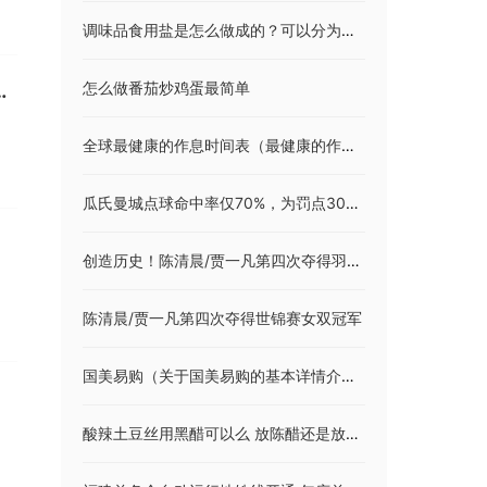
调味品食用盐是怎么做成的？可以分为多少种？有必要抢购吗？
怎么做番茄炒鸡蛋最简单
板块生产周期相对较长，上半年部分订单尚未交付
全球最健康的作息时间表（最健康的作息时间表）
瓜氏曼城点球命中率仅70%，为罚点30次以上英超球队中最低
创造历史！陈清晨/贾一凡第四次夺得羽毛球世锦赛女双冠军
陈清晨/贾一凡第四次夺得世锦赛女双冠军
国美易购（关于国美易购的基本详情介绍）
酸辣土豆丝用黑醋可以么 放陈醋还是放白醋