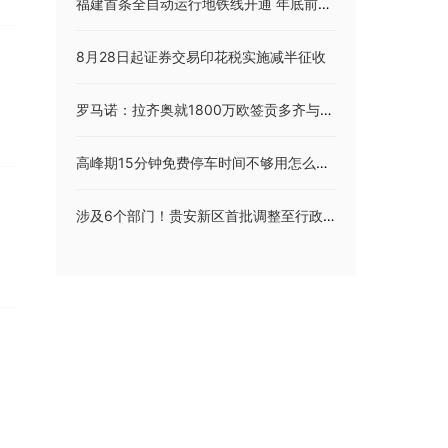
福建首条全自动运行地铁线开通 年底前领券免费乘福州地铁
8月28日起证券交易印花税实施减半征收
罗马诺：拉齐奥就1800万欧签贡多齐与马赛达成协议，下周初体检
高峰期15分钟免费停车时间不够用怎么办？上海市交通委回应！
涉及6个部门！贵安新区首批调整至行政审批局集中办理的行政许可事项公布