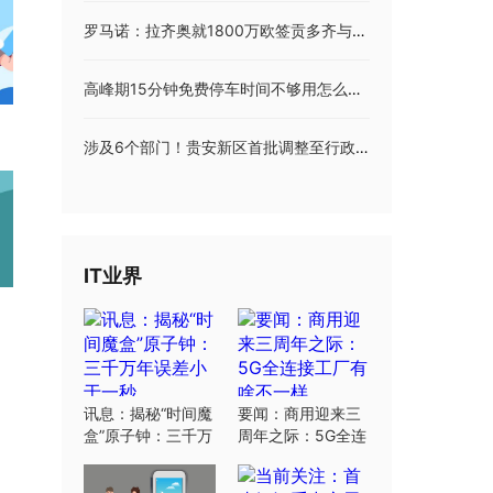
罗马诺：拉齐奥就1800万欧签贡多齐与马赛达成协议，下周初体检
高峰期15分钟免费停车时间不够用怎么办？上海市交通委回应！
涉及6个部门！贵安新区首批调整至行政审批局集中办理的行政许可事项公布
IT业界
讯息：揭秘“时间魔
要闻：商用迎来三
盒”原子钟：三千万
周年之际：5G全连
年误差小于一秒
接工厂有啥不一样