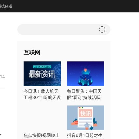
科技频道
互联网
:14
今日讯！载人航天
每日聚焦：中国天
工程30年 听航天设
眼“看到”持续活跃
计师们怎么说
快速射电暴
，
焦点快报!视网膜上
抖音6月1日起对生