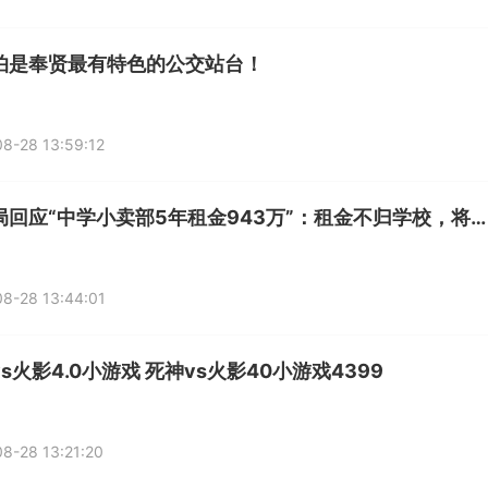
怕是奉贤最有特色的公交站台！
8-28 13:59:12
教育局回应“中学小卖部5年租金943万”：租金不归学校，将关注货品售价
8-28 13:44:01
s火影4.0小游戏 死神vs火影40小游戏4399
8-28 13:21:20