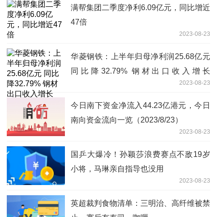
满帮集团二季度净利6.09亿元，同比增近
47倍
2023-08-23
华菱钢铁：上半年归母净利润25.68亿元
同比降32.79% 钢材出口收入增长
2023-08-23
128.77%
今日南下资金净流入44.23亿港元，今日
南向资金流向一览（2023/8/23）
2023-08-23
国乒大爆冷！孙颖莎浪费赛点不敌19岁
小将，马琳亲自指导也没用
2023-08-23
英超裁判食物清单：三明治、高纤维被禁