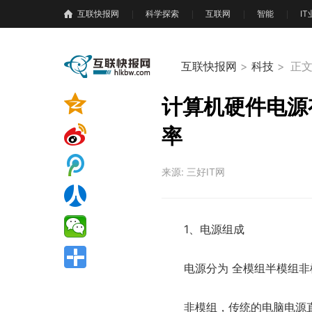
互联快报网
科学探索
互联网
智能
I
互联快报网
>
科技
>
正
计算机硬件电源
率
来源: 三好IT网
1、电源组成
电源分为 全模组半模组非
非模组，传统的电脑电源