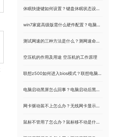
休眠快捷键如何设置？键盘休眠状态设置技巧
win7家庭高级版需什么硬件配置？电脑上运行win7需要满足的7点配置
测试网速的三种方法是什么？测网速命令是什么？
空压机的作用及用途 空压机的工作原理
不
联想z500如何进入bios模式？联想电脑进入bios的步骤
电脑启动黑屏怎么回事？电脑启动后黑屏解决方法
网卡驱动装不上怎么办？无线网卡显示驱动未安装成功
鼠标不管用了怎么办？鼠标移不动是什么原因？