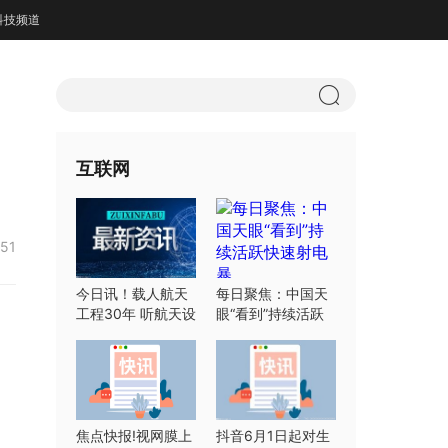
科技频道
互联网
:51
今日讯！载人航天
每日聚焦：中国天
工程30年 听航天设
眼“看到”持续活跃
计师们怎么说
快速射电暴
焦点快报!视网膜上
抖音6月1日起对生