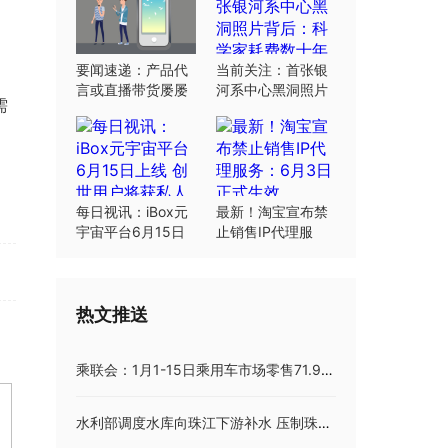
要闻速递：产品代
当前关注：首张银
言或直播带货屡屡
河系中心黑洞照片
需
翻车：“合规”这根
背后：科学家耗费
弦明星要绷紧
数十年研究
每日视讯：iBox元
最新！淘宝宣布禁
宇宙平台6月15日
止销售IP代理服
上线 创世用户将获
务：6月3日正式生
私人岛屿土地
效
热文推送
乘联会：1月1-15日乘用车市场零售71.9万辆:世界资讯
水利部调度水库向珠江下游补水 压制珠江河口咸潮:全球时讯