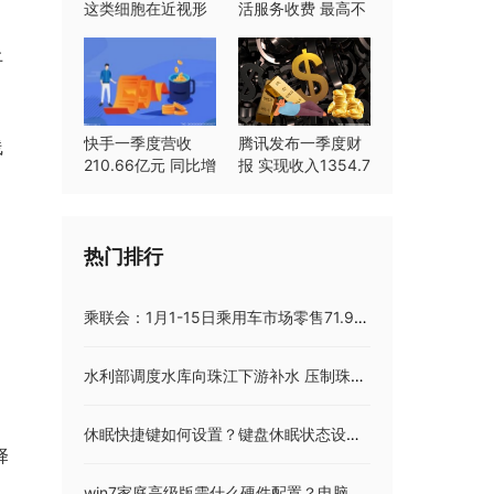
这类细胞在近视形
活服务收费 最高不
成中起重要作用
超过8%
上
快手一季度营收
腾讯发布一季度财
线
210.66亿元 同比增
报 实现收入1354.7
长23.8%
亿元同比持平
热门排行
乘联会：1月1-15日乘用车市场零售71.9万辆:世界资讯
水利部调度水库向珠江下游补水 压制珠江河口咸潮:全球时讯
休眠快捷键如何设置？键盘休眠状态设置技巧
择
win7家庭高级版需什么硬件配置？电脑上运行win7需要满足的7点配置