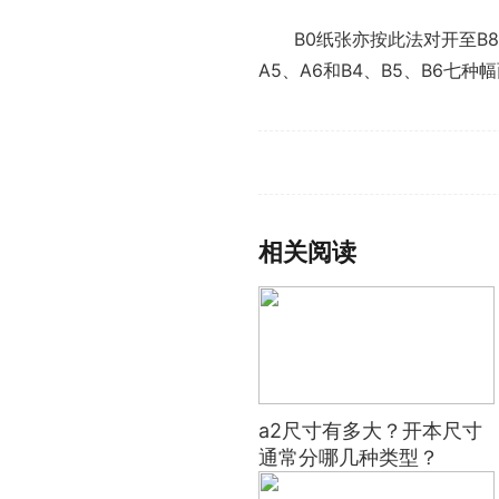
B0纸张亦按此法对开至B8
A5、A6和B4、B5、B6七
标签：
a2尺寸有多大
开本尺寸
开
相关阅读
a2尺寸有多大？开本尺寸
通常分哪几种类型？