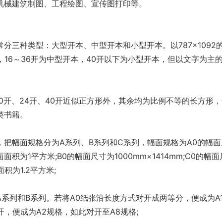
机械建筑制图、工程绘图、宣传图打印等。
分三种类型：大型开本、中型开本和小型开本。以787×1092
，16～36开为中型开本，40开以下为小型开本，但以文字为主
20开、24开、40开近似正方形外，其余均为比例不等的长方形
类书籍。
，把幅面规格分为A系列、B系列和C系列，幅面规格为A0的幅面
面面积为1平方米;B0的幅面尺寸为1000mm×1414mm;C0的幅面
面积为1.2平方米;
系列和B系列。若将A0纸张沿长度方式对开成两等分，便成为A
开，便成为A2规格，如此对开至A8规格;