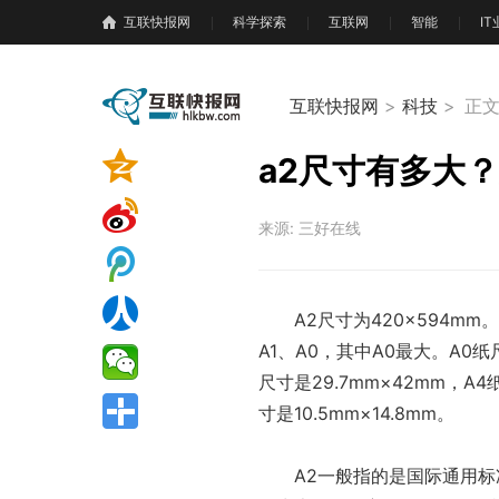
互联快报网
科学探索
互联网
智能
I
互联快报网
>
科技
>
正
a2尺寸有多大
来源: 三好在线
A2尺寸为420×594m
A1、A0，其中A0最大。A0纸尺寸
尺寸是29.7mm×42mm，A4
寸是10.5mm×14.8mm。
A2一般指的是国际通用标