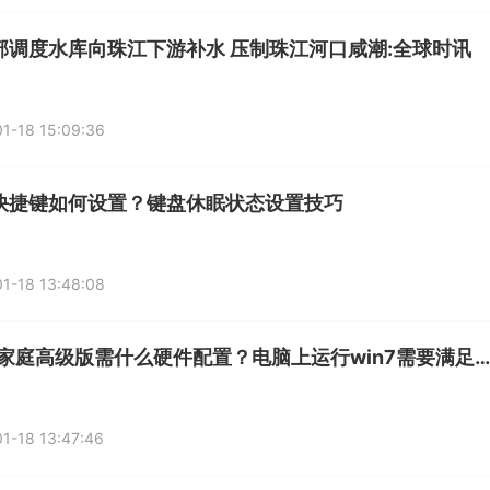
部调度水库向珠江下游补水 压制珠江河口咸潮:全球时讯
1-18 15:09:36
快捷键如何设置？键盘休眠状态设置技巧
1-18 13:48:08
win7家庭高级版需什么硬件配置？电脑上运行win7需要满足的7点配置
1-18 13:47:46