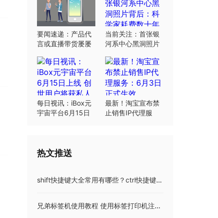
要闻速递：产品代
当前关注：首张银
言或直播带货屡屡
河系中心黑洞照片
翻车：“合规”这根
背后：科学家耗费
弦明星要绷紧
数十年研究
每日视讯：iBox元
最新！淘宝宣布禁
宇宙平台6月15日
止销售IP代理服
上线 创世用户将获
务：6月3日正式生
私人岛屿土地
效
热文推送
shift快捷键大全常用有哪些？ctrl快捷键大全
兄弟标签机使用教程 使用标签打印机注意事项