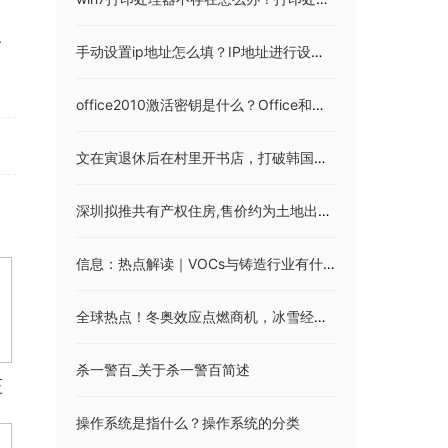
、
手动设置ip地址怎么填？IP地址进行设置步骤
office2010激活密钥是什么？Office和Windows各版本激活码免费分享
文在寅退休后在村里开书店，打破韩国前总统先例
深圳拟推共有产权住房,售价约为土地出让时市场价的5折_全球今日讯
信息：热点解读｜VOCs与铸造行业有什么关系？
全球热点！冬奥效应点燃商机，冰雪经济持续升温
杀一警百_关于杀一警百简述
压
操作系统是指什么？操作系统的分类