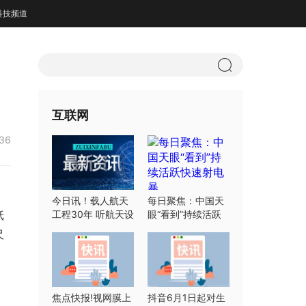
科技频道
互联网
:36
今日讯！载人航天
每日聚焦：中国天
纸
工程30年 听航天设
眼“看到”持续活跃
计师们怎么说
快速射电暴
尺
被
焦点快报!视网膜上
抖音6月1日起对生