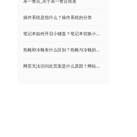
杀一警百_关于杀一警百简述
操作系统是指什么？操作系统的分类
笔记本如何开启小键盘？笔记本切换小键盘是哪个键？
热靴和冷靴有什么区别？热靴与冷靴的区别介绍
网页无法访问此页面是什么原因？网站打不开的解决方案