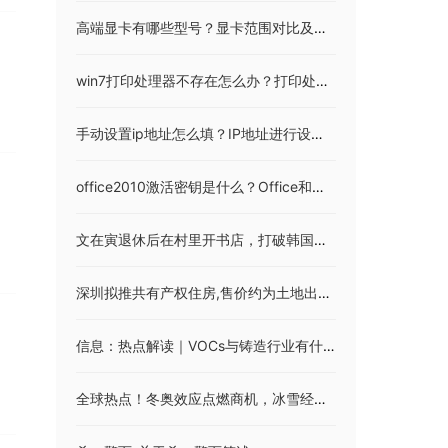
高端显卡有哪些型号？显卡范围对比及显卡评测
win7打印处理器不存在怎么办？打印处理器不存在怎么解决win7？
手动设置ip地址怎么填？IP地址进行设置步骤
office2010激活密钥是什么？Office和Windows各版本激活码免费分享
文在寅退休后在村里开书店，打破韩国前总统先例
深圳拟推共有产权住房,售价约为土地出让时市场价的5折_全球今日讯
信息：热点解读｜VOCs与铸造行业有什么关系？
全球热点！冬奥效应点燃商机，冰雪经济持续升温