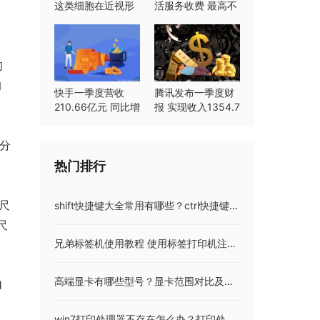
这类细胞在近视形
活服务收费 最高不
成中起重要作用
超过8%
的
的
快手一季度营收
腾讯发布一季度财
210.66亿元 同比增
报 实现收入1354.7
长23.8%
亿元同比持平
，分
热门排行
尺
shift快捷键大全常用有哪些？ctrl快捷键大全
尺
兄弟标签机使用教程 使用标签打印机注意事项
高端显卡有哪些型号？显卡范围对比及显卡评测
1
win7打印处理器不存在怎么办？打印处理器不存在怎么解决win7？