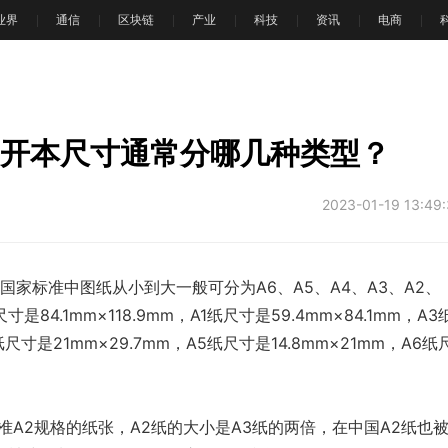
T业界
通信
区块链
产业
科技
资讯
电商
文
？开本尺寸通常分哪几种类型？
2023-01-19 13:49
m。国家标准中图纸从小到大一般可分为A6、A5、A4、A3、A2、
是84.1mm×118.9mm，A1纸尺寸是59.4mm×84.1mm，A3
纸尺寸是21mm×29.7mm，A5纸尺寸是14.8mm×21mm，A6纸
准A2规格的纸张，A2纸的大小是A3纸的两倍，在中国A2纸也