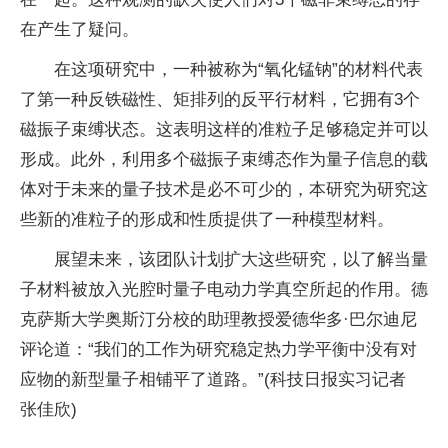
在产生了疑问。
在这项研究中，一种被称为“氧化锰钠”的材料代表
了第一种反铁磁
性
、矩排列的反
平
行材料，它拥有3个
磁振子束缚状态。这表明这样的准粒子足够稳定并可以
形成。此外，利用多个磁振子束缚态作为
量子
信息的载
体对于未来的
量子
技术是必不可少的，本研究为研究这
些新的准粒子的形成和
性
质提供了一种模型材料。
展望未来，该团队计划扩大这些研究，以了解当
量
子
材料被放入光腔时
量子
电动力学真空所起的作用。德
克萨斯大学奥斯汀分校的助理教授爱德华多·巴尔迪尼
评论道：“我们的工作为研究稳定热力学
平
衡中没有对
应物的新型
量子
相铺
平
了道路。”(科技日报实
习
记者
张佳欣)