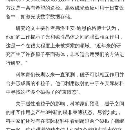
方法是一条有希望的途径。高效磁光效应可用于日常设
备中，如激光或数字数据存储。
研究论文主要作者弗洛里安·迪恩伯格博士认为，
他们的工作揭示了光和磁
性
晶体之间的强烈相互作用，
这是一个在很大程度上未被探索的领域。“
近
年来的研
究产生了许多原子
平
面磁体，非常适合用我们的方法进
行研究。”
科学家们长期以来一直预测，磁子可以相互作用并
合并形成新的准粒子。他们利用散射的中子在实际材料
中寻找这些多个磁振子的“束缚态”。
关于磁
性
准粒子的影响，科学家们预测，磁子之间
的相互作用会产生3种新的磁非束缚状态。尽管如此，
科学家们还没有在实际材料中看到超过两个磁振子捆绑
在一起。这种观测的缺失使人们对3个磁非束缚态的存