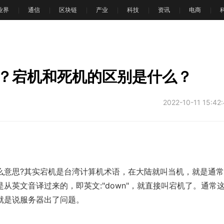
T业界
通信
区块链
产业
科技
资讯
电商
文
？宕机和死机的区别是什么？
2022-10-11 15:42
么意思?其实宕机是台湾计算机术语，在大陆就叫当机，就是通
从英文音译过来的，即英文:"down"，就直接叫宕机了。通常
就是说服务器出了问题。