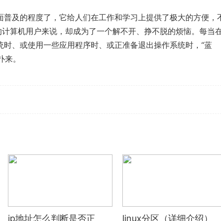
面普及的程度了，它给人们在工作和学
习
上提供了极大的方便，
通的计算机用户来说，却成为了一个解不开、挣不脱的烦恼。每当
统时、或使用一些应用程序时、或正准备退出操作系统时，“蓝
扑来。
机的区别
服务器为什么会宕机
宕机怎么读
ip地址怎么判断是否正
linux分区（详细介绍）