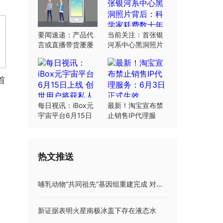
要闻速递：产品代
当前关注：首张银
言或直播带货屡屡
河系中心黑洞照片
翻车：“合规”这根
背后：科学家耗费
弦明星要绷紧
数十年研究
首
每日视讯：iBox元
最新！淘宝宣布禁
宇宙平台6月15日
止销售IP代理服
上线 创世用户将获
务：6月3日正式生
私人岛屿土地
效
热文推送
哺乳动物“共同祖先”基因组重建完成 对理解进化和保护工作都具重要意义
新证据表明火星南极冰盖下存在液态水