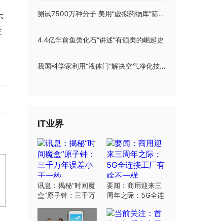
测试7500万种分子 美用“虚拟药物库”筛出潜在抗抑郁药
不
在
4.4亿年前鱼类化石“讲述”有颌类的崛起史
我国科学家利用“液体门”解决空气净化技术痛点
IT业界
讯息：揭秘“时间魔
要闻：商用迎来三
盒”原子钟：三千万
周年之际：5G全连
年误差小于一秒
接工厂有啥不一样