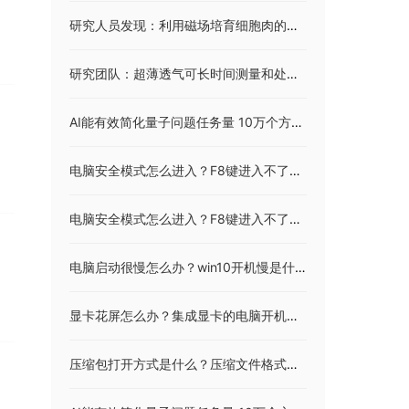
研究人员发现：利用磁场培育细胞肉的新方法 减少对动物产品的依赖
研究团队：超薄透气可长时间测量和处理生物信号 首款网格结构纳米电子皮肤面世
AI能有效简化量子问题任务量 10万个方程减为4个
电脑安全模式怎么进入？F8键进入不了安全模式怎么办？
电脑安全模式怎么进入？F8键进入不了安全模式怎么办？
电脑启动很慢怎么办？win10开机慢是什么原因？
显卡花屏怎么办？集成显卡的电脑开机后会花屏怎么处理？
压缩包打开方式是什么？压缩文件格式有哪些？