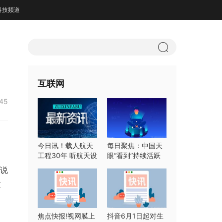
科技频道
互联网
:45
今日讯！载人航天
每日聚焦：中国天
工程30年 听航天设
眼“看到”持续活跃
计师们怎么说
快速射电暴
常说
这
焦点快报!视网膜上
抖音6月1日起对生