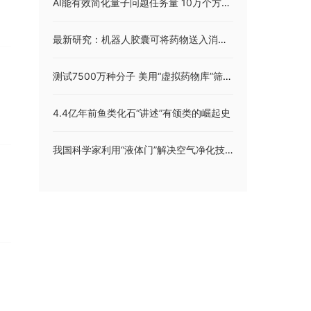
AI能有效简化量子问题任务量 10万个方程减为4个
最新研究：机器人胶囊可将药物送入消化道
测试7500万种分子 美用“虚拟药物库”筛出潜在抗抑郁药
4.4亿年前鱼类化石“讲述”有颌类的崛起史
我国科学家利用“液体门”解决空气净化技术痛点