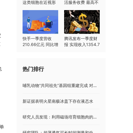
这类细胞在近视形
活服务收费 最高不
成中起重要作用
超过8%
定
快手一季度营收
腾讯发布一季度财
灰
210.66亿元 同比增
报 实现收入1354.7
长23.8%
亿元同比持平
也
热门排行
哺乳动物“共同祖先”基因组重建完成 对理解进化和保护工作都具重要意义
新证据表明火星南极冰盖下存在液态水
研究人员发现：利用磁场培育细胞肉的新方法 减少对动物产品的依赖
单
研究团队：超薄透气可长时间测量和处理生物信号 首款网格结构纳米电子皮肤面世