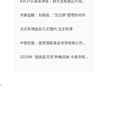
8月31日基金净值：易方达裕惠定开混合发起式A最新净值1.662，跌0.06%
专家提醒：别着急，“无尘肺”需理性对待
北京军博提前几天预约 北京军博
中密控股：接受国联基金管理有限公司等机构调研
2023年 “超级蓝月亮”昨晚亮相 今夜市民可再度欣赏
、延迟上学！这些地铁、列车停运