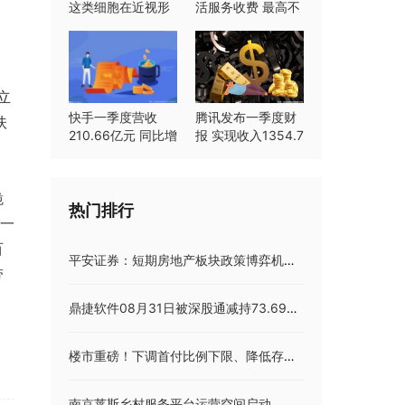
这类细胞在近视形
活服务收费 最高不
成中起重要作用
超过8%
立
快手一季度营收
腾讯发布一季度财
扶
210.66亿元 同比增
报 实现收入1354.7
长23.8%
亿元同比持平
跪
热门排行
修一
百
平安证券：短期房地产板块政策博弈机会仍在
带
鼎捷软件08月31日被深股通减持73.69万股
楼市重磅！下调首付比例下限、降低存量首套房贷利率；个税扣除标准大调整，9月你可能不用交个税；国防部谈中美两军关系：对话不能没有底线丨早报
南京莱斯乡村服务平台运营空间启动