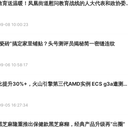
心系教育送温暖！凤凰街道慰问教育
9-08 10:00:23
片瓷砖”搞定家里铺贴？头号测评员揭秘简一密缝连纹
9-06 10:58:17
性价比提升30%+，火山引擎第三代AMD实例 ECS g3a邀测上线
9-05 16:27:34
黑芝麻隆重推出保健款黑芝麻糊，经典产品升级再“出圈”