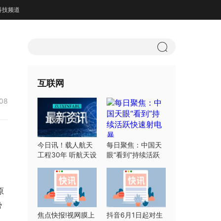
科技频道
互联网
:08
今日讯！载人航天
每日聚焦：中国天
工程30年 听航天设
眼“看到”持续活跃
计师们怎么说
快速射电暴
原
势
焦点快报!视网膜上
抖音6月1日起对生