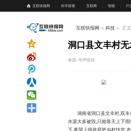
互联快报网
科学探索
互联网
智能
I
互联快报网
>
科技
>
正
洞口县文丰村无
来源: 华声投诉
湖南省洞口县文丰村,双丰
水渠大多被毁,只能靠天上下雨
下,希望上级政府把乡村扶贫,