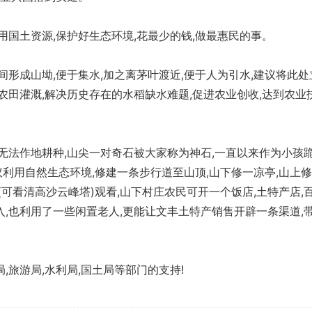
用国土资源,保护好生态环境,花最少的钱,做最惠民的事。
间形成山坳,便于集水,加之离茅叶渡近,便于人为引水,建议将此处
农田灌溉,解决历史存在的水稻缺水难题,促进农业创收,达到农业
无法作地耕种,山尖一对奇石被大家称为神石,一直以来作为小孩
议利用自然生态环境,修建一条步行道至山顶,山下修一凉亭,山上
(可看清高沙云峰塔)观看,山下村庄农民可开一个饭店,土特产店,
,也利用了一些闲置老人,更能让文丰土特产销售开辟一条渠道,
,旅游局,水利局,国土局等部门的支持!