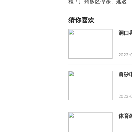
程！广州多区停课、延迟
上学！这些地铁、列车停
运
猜你喜欢
洞口
2023-0
甬矽
2023-0
体育