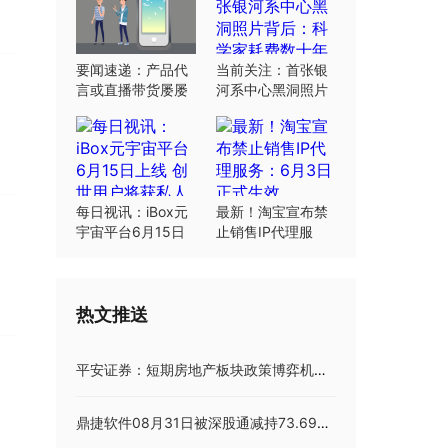
要闻速递：产品代
当前关注：首张银
言或直播带货屡屡
河系中心黑洞照片
翻车：“合规”这根
背后：科学家耗费
弦明星要绷紧
数十年研究
每日视讯：iBox元
最新！淘宝宣布禁
宇宙平台6月15日
止销售IP代理服
上线 创世用户将获
务：6月3日正式生
私人岛屿土地
效
热文推送
平安证券：短期房地产板块政策博弈机会仍在
鼎捷软件08月31日被深股通减持73.69万股