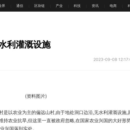
T业界
通信
区块链
产业
科技
资讯
电商
文
水利灌溉设施
2023-09-08 12:17
(资料图片)
村是以农业为主的偏远山村,由于地处洞口边沿,无水利灌溉设施,
维持农业抗旱,但这里一直被政府忽略,在国家农业兴国的大好形
农业兴国落到实处。