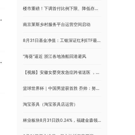
楼市重磅！下调首付比例下限、降低存量首套房贷利率；个税扣除标准大调整，9月你可能不用交个税；国防部谈中美两军关系：对话不能没有底线丨早报
方应首先展现解决邻国合理关切的诚意
南京莱斯乡村服务平台运营空间启动
8月31日基金净值：工银深证红利ETF最新净值1.9331，跌0.79%
“海葵”逼近 浙江各地渔船回港避风
万元，融资融券余额3.63亿元
【视频】安徽女婴突发急症跨省送医 ，徐州交警紧急出动开辟生命通道
篮球世界杯｜中国男篮获首胜 乔帅：努力就有希望
淘宝茶具（淘宝茶具店运营）
林业板块8月31日跌0.24%，福建金森领跌，主力资金净流出345.64万元