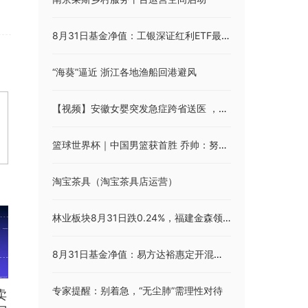
8月31日基金净值：工银深证红利ETF最新净值1.9331，跌0.79%
“海葵”逼近 浙江各地渔船回港避风
【视频】安徽女婴突发急症跨省送医 ，徐州交警紧急出动开辟生命通道
篮球世界杯｜中国男篮获首胜 乔帅：努力就有希望
淘宝茶具（淘宝茶具店运营）
林业板块8月31日跌0.24%，福建金森领跌，主力资金净流出345.64万元
8月31日基金净值：易方达裕惠定开混合发起式A最新净值1.662，跌0.06%
专家提醒：别着急，“无尘肺”需理性对待
卖