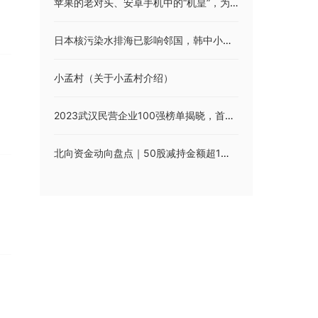
苹果的老对头、安卓手机中的“机皇”，为什么在国内卖不出去呢？
日本核污染水排海已影响邻国，韩中小学食堂禁止使用日产海鲜
小孟村（关于小孟村介绍）
2023武汉民营企业100强榜单揭晓，首次发布“科技创新50强”
北向资金动向盘点｜50股减持金额超1亿元