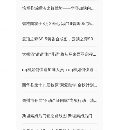
培塑县域经济比较优势——华容加快向现代工业强县转型
碧桂园将于8月29日启动“16碧园05”第二次债券持有人会议
云顶之弈S9.5装备合成图，云顶之弈S9.5装备合成表最新
大熊猫“谊谊”和“升谊”将从马来西亚启程回国
qq群如何快速加满人员（qq群如何快速加满人）
西华县第十九届牧原“聚爱助学·金秋计划”奖学金发放
儋州市开展“不动产证回家”专项行动，清退约5000本不动产证书
斯坦索姆后门钥匙路线图 斯坦索姆后门钥匙