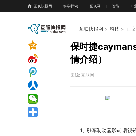
互联快报网
科学探索
互联网
智能
I
互联快报网
>
科技
>
正
保时捷cayma
情介绍）
来源: 互联网
1、驻车制动器形式 后视