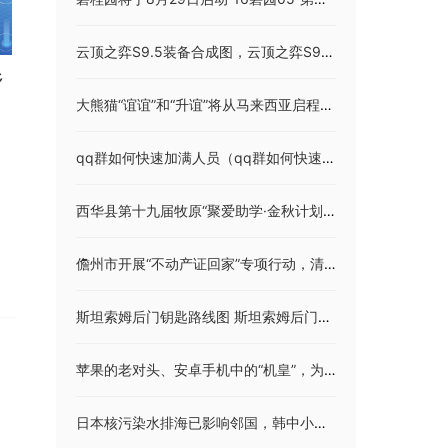
云顶之弈S9.5装备合成图，云顶之弈S9.5装备合成表最新
乡
大熊猫“谊谊”和“升谊”将从马来西亚启程回国
调
qq群如何快速加满人员（qq群如何快速加满人）
西华县第十九届牧原“聚爱助学·金秋计划”奖学金发放
儋州市开展“不动产证回家”专项行动，清退约5000本不动产证书
斯坦索姆后门钥匙路线图 斯坦索姆后门钥匙
苹果的老对头、安卓手机中的“机皇”，为什么在国内卖不出去呢？
日本核污染水排海已影响邻国，韩中小学食堂禁止使用日产海鲜