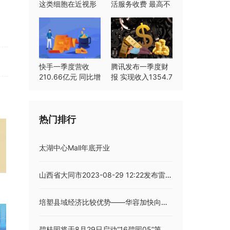
这类细胞在近视形
活服务收费 最高不
成中起重要作用
超过8%
快手一季度营收
腾讯发布一季度财
210.66亿元 同比增
报 实现收入1354.7
长23.8%
亿元同比持平
热门排行
太湖中心Mall年底开业
山西省大同市2023-08-29 12:22发布雷暴大风蓝色预警
培塑县域经济比较优势——华容加快向现代工业强县转型
碧桂园将于8月29日启动“16碧园05”第二次债券持有人会议