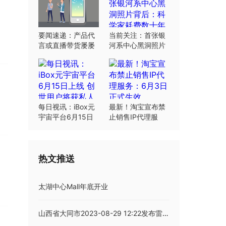
要闻速递：产品代
当前关注：首张银
言或直播带货屡屡
河系中心黑洞照片
翻车：“合规”这根
背后：科学家耗费
弦明星要绷紧
数十年研究
每日视讯：iBox元
最新！淘宝宣布禁
宇宙平台6月15日
止销售IP代理服
上线 创世用户将获
务：6月3日正式生
私人岛屿土地
效
热文推送
太湖中心Mall年底开业
山西省大同市2023-08-29 12:22发布雷暴大风蓝色预警