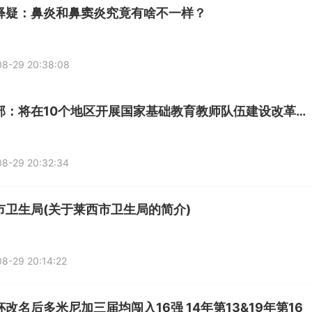
释疑：鼻炎和鼻窦炎究竟有啥不一样？
08-29 20:38:08
教育部：将在10个地区开展国家基础教育教师队伍建设改革试点
8-29 20:32:34
市卫生局(关于莱西市卫生局的简介)
8-29 20:14:22
改名后多米尼加三届均闯入16强 14年第13&19年第16