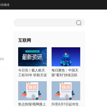
科技频道
互联网
:44
今日讯！载人航天
每日聚焦：中国天
工程30年 听航天设
眼“看到”持续活跃
计师们怎么说
快速射电暴
焦点快报!视网膜上
抖音6月1日起对生