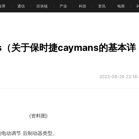
T业界
通信
区块链
产业
科技
资讯
电商
文
ns（关于保时捷caymans的基本详
2023-08-29 23:18
(资料图)
镜电动调节 后制动器类型。