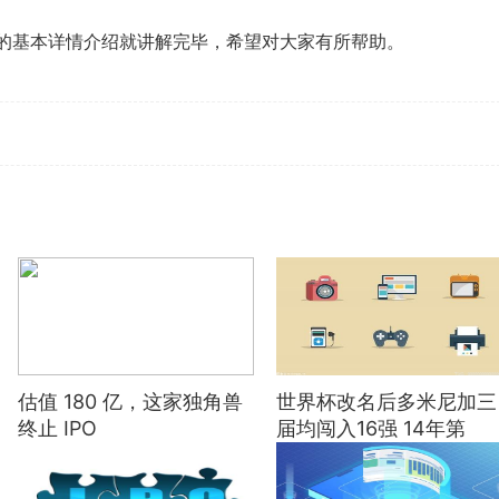
ns的基本详情介绍就讲解完毕，希望对大家有所帮助。
估值 180 亿，这家独角兽
世界杯改名后多米尼加三
终止 IPO
届均闯入16强 14年第
13&19年第16